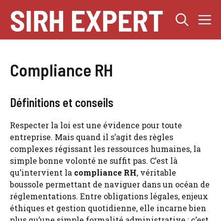
Aller
SIRH EXPERT
M
au
contenu
Compliance RH
Définitions et conseils
Respecter la loi est une évidence pour toute
entreprise. Mais quand il s’agit des règles
complexes régissant les ressources humaines, la
simple bonne volonté ne suffit pas. C’est là
qu’intervient la
compliance RH
, véritable
boussole permettant de naviguer dans un océan de
réglementations. Entre obligations légales, enjeux
éthiques et gestion quotidienne, elle incarne bien
plus qu’une simple formalité administrative : c’est