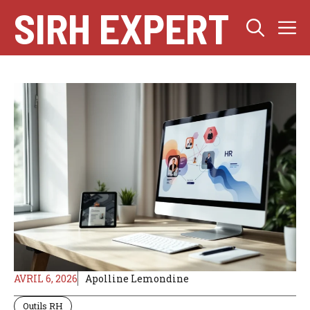
Aller
SIRH EXPERT
M
au
contenu
AVRIL 6, 2026
Apolline Lemondine
Outils RH