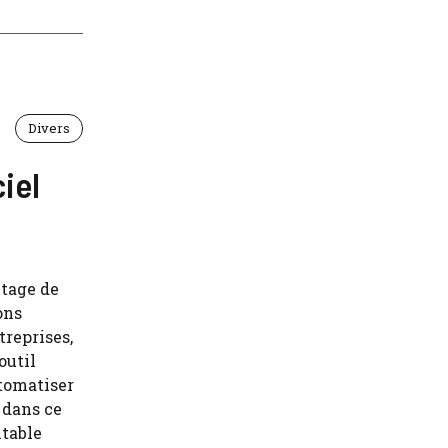
Divers
iel
ntage de
ons
treprises,
outil
utomatiser
t dans ce
itable