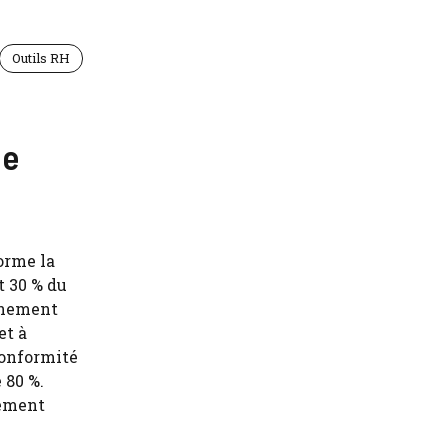
Outils RH
de
forme la
t 30 % du
gnement
et à
 conformité
 80 %.
lement