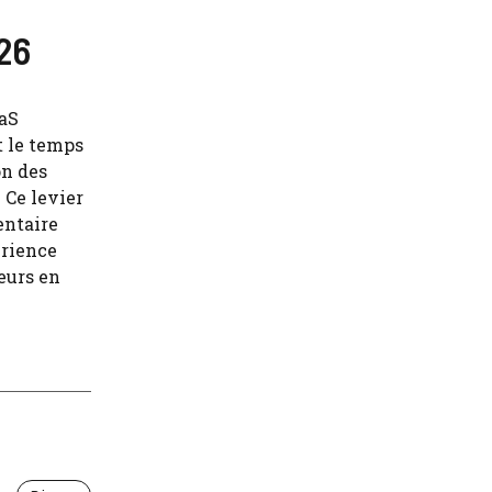
026
aaS
t le temps
on des
 Ce levier
entaire
érience
eurs en