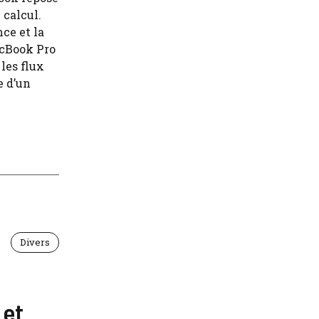
 calcul.
ce et la
acBook Pro
les flux
e d’un
Divers
 et