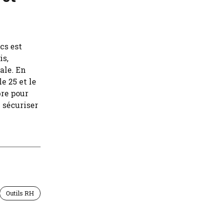
ics est
is,
ale. En
e 25 et le
bre pour
 sécuriser
Outils RH