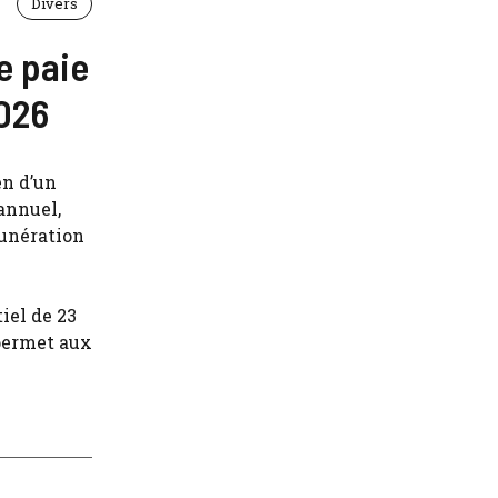
Divers
e paie
2026
en d’un
 annuel,
munération
iel de 23
 permet aux