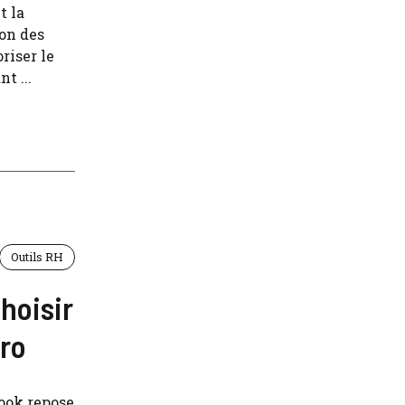
t la
ion des
riser le
t ...
Outils RH
hoisir
Pro
Book repose